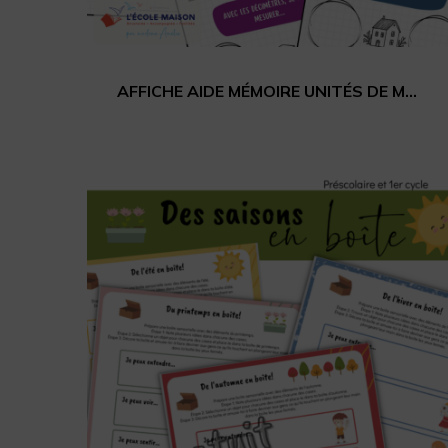
AFFICHE AIDE MÉMOIRE UNITÉS DE MESURES MILLIMÈTRE À MÈTRE